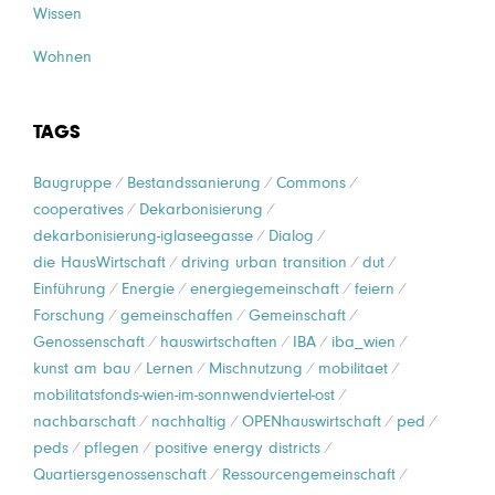
Wissen
Wohnen
TAGS
Baugruppe
Bestandssanierung
Commons
cooperatives
Dekarbonisierung
dekarbonisierung-iglaseegasse
Dialog
die HausWirtschaft
driving urban transition
dut
Einführung
Energie
energiegemeinschaft
feiern
Forschung
gemeinschaffen
Gemeinschaft
Genossenschaft
hauswirtschaften
IBA
iba_wien
kunst am bau
Lernen
Mischnutzung
mobilitaet
mobilitatsfonds-wien-im-sonnwendviertel-ost
nachbarschaft
nachhaltig
OPENhauswirtschaft
ped
peds
pflegen
positive energy districts
Quartiersgenossenschaft
Ressourcengemeinschaft