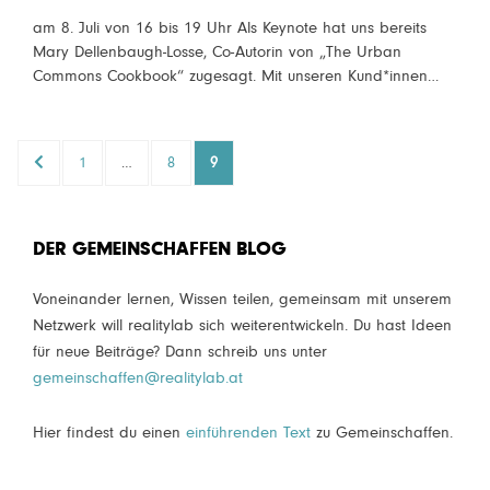
ON
am 8. Juli von 16 bis 19 Uhr Als Keynote hat uns bereits
Mary Dellenbaugh-Losse, Co-Autorin von „The Urban
Commons Cookbook“ zugesagt. Mit unseren Kund*innen…
Seitennummerierung
PREVIOUS
PAGE
PAGE
PAGE
1
…
8
9
der
PAGE
Beiträge
DER GEMEINSCHAFFEN BLOG
Voneinander lernen, Wissen teilen, gemeinsam mit unserem
Netzwerk will realitylab sich weiterentwickeln. Du hast Ideen
für neue Beiträge? Dann schreib uns unter
gemeinschaffen@realitylab.at
Hier findest du einen
einführenden Text
zu Gemeinschaffen.