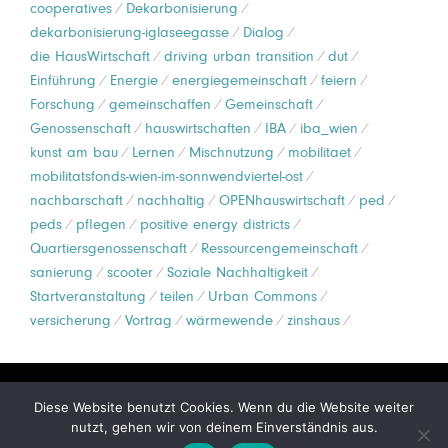
cooperatives
Dekarbonisierung
dekarbonisierung-iglaseegasse
Dialog
die HausWirtschaft
driving urban transition
dut
Einführung
Energie
energiegemeinschaft
feiern
Forschung
gemeinschaffen
Gemeinschaft
Genossenschaft
hauswirtschaften
IBA
iba_wien
kunst am bau
Lernen
Mischnutzung
mobilitaet
mobilitatsfonds-wien-im-sonnwendviertel-ost
nachbarschaft
nachhaltig
OPENhauswirtschaft
ped
peds
pflegen
positive energy districts
Quartiersgenossenschaft
Ressourcengemeinschaft
sanierung
scooter
Soziale Nachhaltigkeit
Startveranstaltung
teilen
Urban Commons
versicherung
Vortrag
wärmewende
zinshaus
© Copyright 2026 –
gemeinschaffen
Diese Website benutzt Cookies. Wenn du die Website weiter
nutzt, gehen wir von deinem Einverständnis aus.
Wisteria Theme by
WPFriendship
⋅
Powered by
WordPress
Startseite
Impressum
Datenschutz