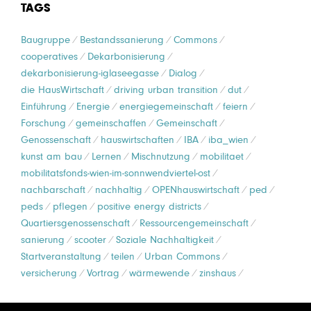
TAGS
Baugruppe
Bestandssanierung
Commons
cooperatives
Dekarbonisierung
dekarbonisierung-iglaseegasse
Dialog
die HausWirtschaft
driving urban transition
dut
Einführung
Energie
energiegemeinschaft
feiern
Forschung
gemeinschaffen
Gemeinschaft
Genossenschaft
hauswirtschaften
IBA
iba_wien
kunst am bau
Lernen
Mischnutzung
mobilitaet
mobilitatsfonds-wien-im-sonnwendviertel-ost
nachbarschaft
nachhaltig
OPENhauswirtschaft
ped
peds
pflegen
positive energy districts
Quartiersgenossenschaft
Ressourcengemeinschaft
sanierung
scooter
Soziale Nachhaltigkeit
Startveranstaltung
teilen
Urban Commons
versicherung
Vortrag
wärmewende
zinshaus