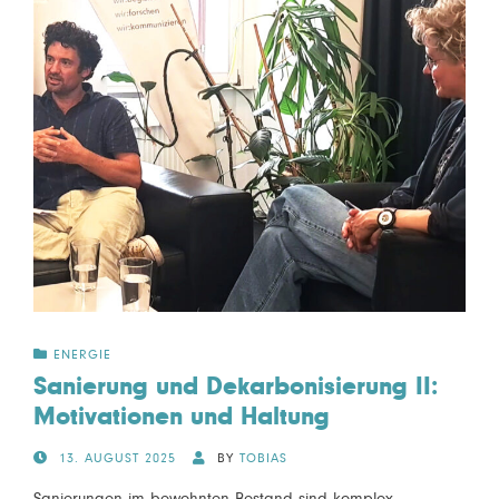
ENERGIE
Sanierung und Dekarbonisierung II:
Motivationen und Haltung
POSTED
13. AUGUST 2025
BY
TOBIAS
ON
Sanierungen im bewohnten Bestand sind komplex,