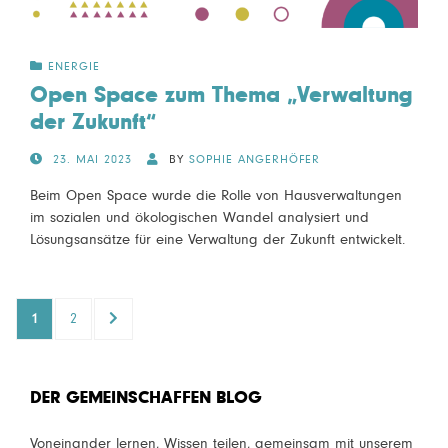
ENERGIE
Open Space zum Thema „Verwaltung
der Zukunft“
POSTED
23. MAI 2023
BY
SOPHIE ANGERHÖFER
ON
Beim Open Space wurde die Rolle von Hausverwaltungen
im sozialen und ökologischen Wandel analysiert und
Lösungsansätze für eine Verwaltung der Zukunft entwickelt.
Seitennummerierung
PAGE
PAGE
NEXT
1
2
der
PAGE
Beiträge
DER GEMEINSCHAFFEN BLOG
Voneinander lernen, Wissen teilen, gemeinsam mit unserem