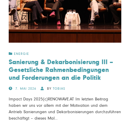
ENERGIE
Sanierung & Dekarbonisierung III –
Gesetzliche Rahmenbedingungen
und Forderungen an die Politik
POSTED
7. MAI 2026
BY
TOBIAS
ON
Impact Days 2025(c)RENOWAVE.AT Im letzten Beitrag
haben wir uns vor allem mit der Motivation und dem
Antrieb Sanierungen und Dekarbonisierungen durchzuführen
beschäftigt – dieses Mal…