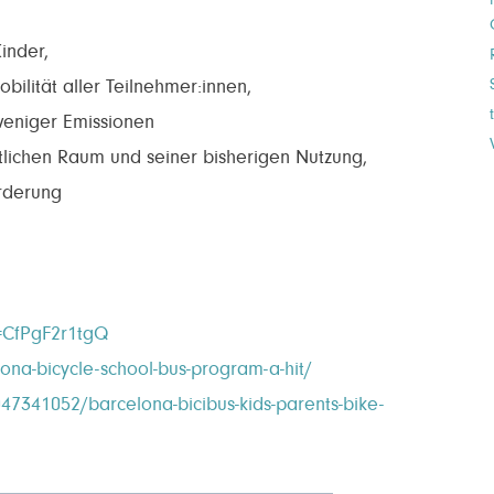
inder,
bilität aller Teilnehmer:innen,
eniger Emissionen
lichen Raum und seiner bisherigen Nutzung,
rderung
=CfPgF2r1tgQ
a-bicycle-school-bus-program-a-hit/
47341052/barcelona-bicibus-kids-parents-bike-