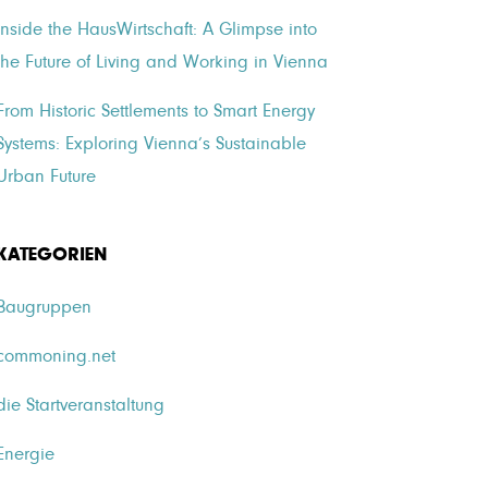
Inside the HausWirtschaft: A Glimpse into
the Future of Living and Working in Vienna
From Historic Settlements to Smart Energy
Systems: Exploring Vienna’s Sustainable
Urban Future
KATEGORIEN
Baugruppen
commoning.net
die Startveranstaltung
Energie