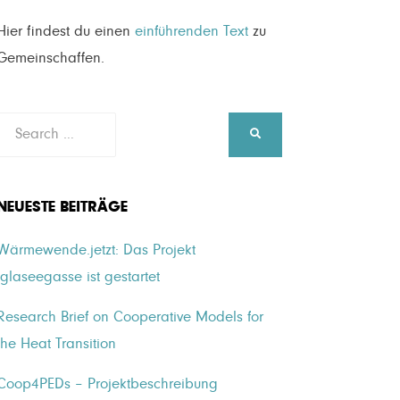
Hier findest du einen
einführenden Text
zu
Gemeinschaffen.
Search
SEARCH
for:
NEUESTE BEITRÄGE
Wärmewende.jetzt: Das Projekt
Iglaseegasse ist gestartet
Research Brief on Cooperative Models for
the Heat Transition
Coop4PEDs – Projektbeschreibung