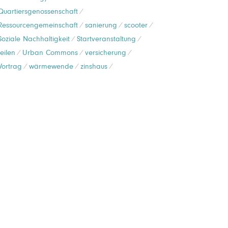
Quartiersgenossenschaft
Ressourcengemeinschaft
sanierung
scooter
Soziale Nachhaltigkeit
Startveranstaltung
teilen
Urban Commons
versicherung
Vortrag
wärmewende
zinshaus