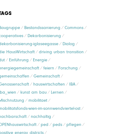
TAGS
Baugruppe
Bestandssanierung
Commons
cooperatives
Dekarbonisierung
dekarbonisierung-iglaseegasse
Dialog
die HausWirtschaft
driving urban transition
dut
Einführung
Energie
energiegemeinschaft
feiern
Forschung
gemeinschaffen
Gemeinschaft
Genossenschaft
hauswirtschaften
IBA
iba_wien
kunst am bau
Lernen
Mischnutzung
mobilitaet
mobilitatsfonds-wien-im-sonnwendviertel-ost
nachbarschaft
nachhaltig
OPENhauswirtschaft
ped
peds
pflegen
positive energy districts