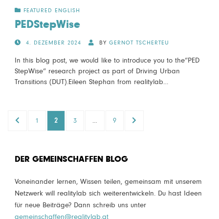
FEATURED ENGLISH
PEDStepWise
POSTED
4. DEZEMBER 2024
BY
GERNOT TSCHERTEU
ON
In this blog post, we would like to introduce you to the“PED
StepWise“ research project as part of Driving Urban
Transitions (DUT).Eileen Stephan from realitylab…
Seitennummerierung
PREVIOUS
PAGE
PAGE
PAGE
PAGE
NEXT
1
2
3
…
9
der
PAGE
PAGE
Beiträge
DER GEMEINSCHAFFEN BLOG
Voneinander lernen, Wissen teilen, gemeinsam mit unserem
Netzwerk will realitylab sich weiterentwickeln. Du hast Ideen
für neue Beiträge? Dann schreib uns unter
gemeinschaffen@realitylab.at