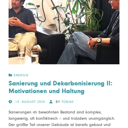
ENERGIE
Sanierung und Dekarbonisierung II:
Motivationen und Haltung
POSTED
13. AUGUST 2025
BY
TOBIAS
ON
Sanierungen im bewohnten Bestand sind komplex,
langwierig, oft konfliktreich – und trotzdem unumgänglich.
Der größte Teil unserer Gebäude ist bereits gebaut und