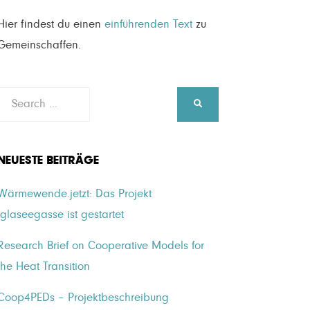
Hier findest du einen
einführenden Text
zu
Gemeinschaffen.
Search
SEARCH
for:
NEUESTE BEITRÄGE
Wärmewende.jetzt: Das Projekt
Iglaseegasse ist gestartet
Research Brief on Cooperative Models for
the Heat Transition
Coop4PEDs – Projektbeschreibung