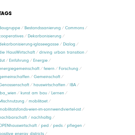
TAGS
Baugruppe
Bestandssanierung
Commons
cooperatives
Dekarbonisierung
dekarbonisierung-iglaseegasse
Dialog
die HausWirtschaft
driving urban transition
dut
Einführung
Energie
energiegemeinschaft
feiern
Forschung
gemeinschaffen
Gemeinschaft
Genossenschaft
hauswirtschaften
IBA
iba_wien
kunst am bau
Lernen
Mischnutzung
mobilitaet
mobilitatsfonds-wien-im-sonnwendviertel-ost
nachbarschaft
nachhaltig
OPENhauswirtschaft
ped
peds
pflegen
positive energy districts