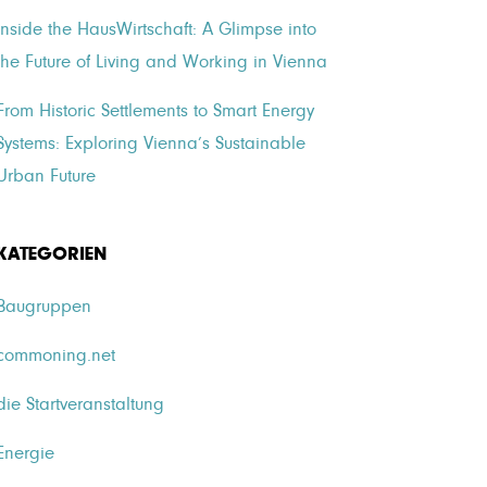
Inside the HausWirtschaft: A Glimpse into
the Future of Living and Working in Vienna
From Historic Settlements to Smart Energy
Systems: Exploring Vienna’s Sustainable
Urban Future
KATEGORIEN
Baugruppen
commoning.net
die Startveranstaltung
Energie