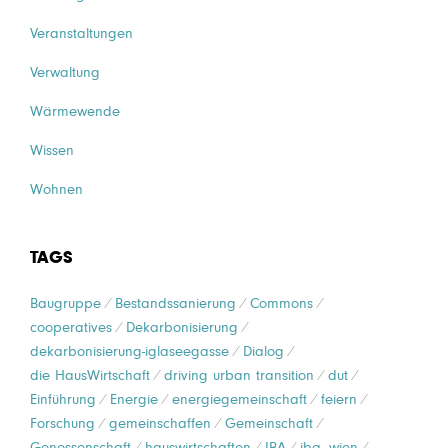
Veranstaltungen
Verwaltung
Wärmewende
Wissen
Wohnen
TAGS
Baugruppe
Bestandssanierung
Commons
cooperatives
Dekarbonisierung
dekarbonisierung-iglaseegasse
Dialog
die HausWirtschaft
driving urban transition
dut
Einführung
Energie
energiegemeinschaft
feiern
Forschung
gemeinschaffen
Gemeinschaft
Genossenschaft
hauswirtschaften
IBA
iba_wien