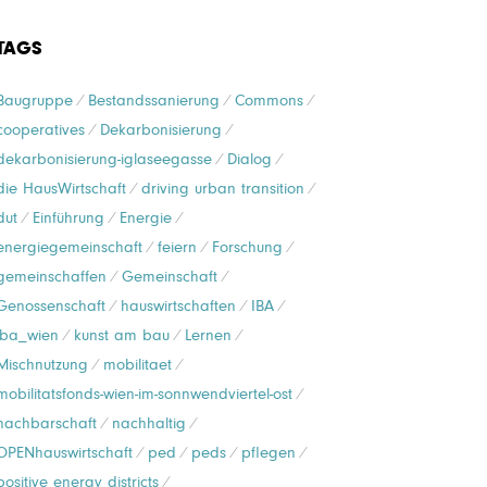
TAGS
Baugruppe
Bestandssanierung
Commons
cooperatives
Dekarbonisierung
dekarbonisierung-iglaseegasse
Dialog
die HausWirtschaft
driving urban transition
dut
Einführung
Energie
energiegemeinschaft
feiern
Forschung
gemeinschaffen
Gemeinschaft
Genossenschaft
hauswirtschaften
IBA
iba_wien
kunst am bau
Lernen
Mischnutzung
mobilitaet
mobilitatsfonds-wien-im-sonnwendviertel-ost
nachbarschaft
nachhaltig
OPENhauswirtschaft
ped
peds
pflegen
positive energy districts