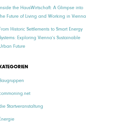
Inside the HausWirtschaft: A Glimpse into
the Future of Living and Working in Vienna
From Historic Settlements to Smart Energy
Systems: Exploring Vienna’s Sustainable
Urban Future
KATEGORIEN
Baugruppen
commoning.net
die Startveranstaltung
Energie