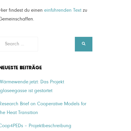
Hier findest du einen
einführenden Text
zu
Gemeinschaffen.
Search
SEARCH
for:
NEUESTE BEITRÄGE
Wärmewende.jetzt: Das Projekt
Iglaseegasse ist gestartet
Research Brief on Cooperative Models for
the Heat Transition
Coop4PEDs – Projektbeschreibung