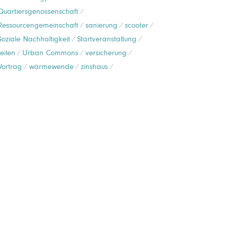
Quartiersgenossenschaft
Ressourcengemeinschaft
sanierung
scooter
Soziale Nachhaltigkeit
Startveranstaltung
teilen
Urban Commons
versicherung
Vortrag
wärmewende
zinshaus