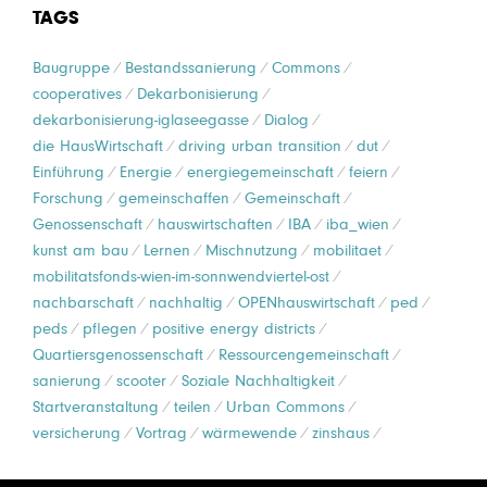
TAGS
Baugruppe
Bestandssanierung
Commons
cooperatives
Dekarbonisierung
dekarbonisierung-iglaseegasse
Dialog
die HausWirtschaft
driving urban transition
dut
Einführung
Energie
energiegemeinschaft
feiern
Forschung
gemeinschaffen
Gemeinschaft
Genossenschaft
hauswirtschaften
IBA
iba_wien
kunst am bau
Lernen
Mischnutzung
mobilitaet
mobilitatsfonds-wien-im-sonnwendviertel-ost
nachbarschaft
nachhaltig
OPENhauswirtschaft
ped
peds
pflegen
positive energy districts
Quartiersgenossenschaft
Ressourcengemeinschaft
sanierung
scooter
Soziale Nachhaltigkeit
Startveranstaltung
teilen
Urban Commons
versicherung
Vortrag
wärmewende
zinshaus