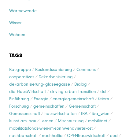
Wärmewende
Wissen
Wohnen
TAGS
Baugruppe
Bestandssanierung
Commons
cooperatives
Dekarbonisierung
dekarbonisierung-iglaseegasse
Dialog
die HausWirtschaft
driving urban transition
dut
Einführung
Energie
energiegemeinschaft
feiern
Forschung
gemeinschaffen
Gemeinschaft
Genossenschaft
hauswirtschaften
IBA
iba_wien
kunst am bau
Lernen
Mischnutzung
mobilitaet
mobilitatsfonds-wien-im-sonnwendviertel-ost
nachbarschaft
nachhaltig
OPENhauswirtschaft
ped